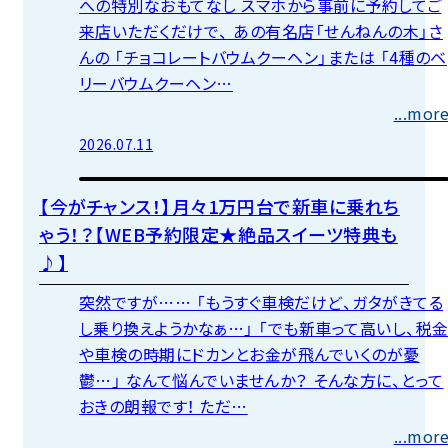
への特別なおもてなし スマホから事前に予約してご
来店いただくだけで、 あの有名店「せんねんの木」さ
んの 「チョコレートバウムクーヘン」または 「4種のベ
リーバウムクーヘン…
...mor
2026.07.11
オニキス（フラット7）直営店
【今がチャンス！】月々1万円台で新車に乗れち
ゃう！？【WEB予約限定★絶品スイーツ特典も
♪】
突然ですが…… 「もうすぐ車検だけど、ガタがきてる
し乗り換えようかなぁ…」 「でも新車って高いし、税
や車検の時期にドカンとお金が飛んでいくのが憂
鬱…」 なんて悩んでいませんか？ そんな方に、とって
おきの朗報です！ ただ…
...mor