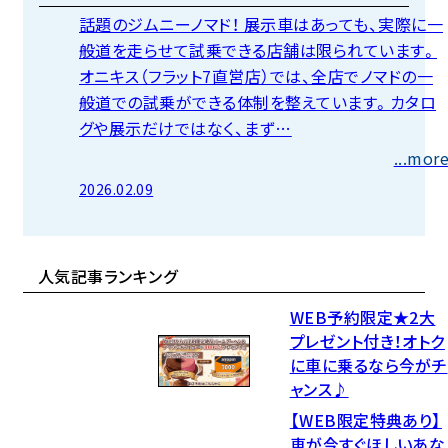
話題のジムニーノマド！ 展示車はあっても、実際に一
般道を走らせて試乗できる店舗は限られています。
オニキス（フラット7直営店）では、全店でノマドの一
般道での試乗ができる体制を整えています。カタロ
グや展示だけではなく、まず…
...mor
2026.02.09
人気記事ランキング
WEB予約限定★2大
プレゼント付き！オトク
に車に乗るなら今がチ
ャンス♪
【WEB限定特典あり】
車が今すぐほしいあな