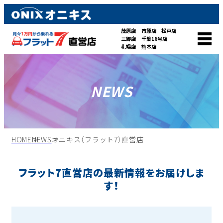
茂原店
市原店
松戸店
三郷店
千葉16号店
札幌店
熊本店
NEWS
HOME
NEWS
オニキス（フラット7）直営店
フラット7直営店の最新情報をお届けしま
す！