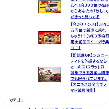
たへ！約３００台の在
からあなたの「欲しい
がきっと見つかる
【今がチャンス！】月々
万円台で新車に乗れ
ちゃう！？【WEB予約
定★絶品スイーツ特
も♪】
【即試乗OK】ジムニー
ノマドを体感するなら
オニキス（フラット7）
試乗できる店舗は関
でも限られています。
【オニキスは全店でノ
マド試乗可能】
カテゴリー