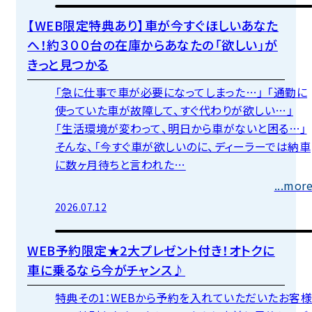
オニキス（フラット7）直営店
【WEB限定特典あり】車が今すぐほしいあなた
へ！約３００台の在庫からあなたの「欲しい」が
きっと見つかる
「急に仕事で車が必要になってしまった…」 「通勤に
使っていた車が故障して、すぐ代わりが欲しい…」
「生活環境が変わって、明日から車がないと困る…」
そんな、「今すぐ車が欲しいのに、ディーラーでは納車
に数ヶ月待ちと言われた…
...mor
2026.07.12
オニキス（フラット7）直営店
WEB予約限定★2大プレゼント付き！オトクに
車に乗るなら今がチャンス♪
特典その1：WEBから予約を入れていただいたお客様