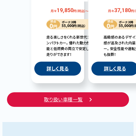
19,850
37,180
月々
円（税込）～
月々
円（
頭金
頭金
ボーナス時
ボーナス時
0
0
55,000
55,000
円
円（税込）
円
円（
走る楽しさをくれる新世代コ
高級感のあるデザイ
ンパクトカー。優れた動力性
感が追及された内装
能と低燃費の両立で安定した
ー。安全性能や運転
走りができます！
も抜群！
詳しく見る
詳しく見る
取り扱い車種一覧