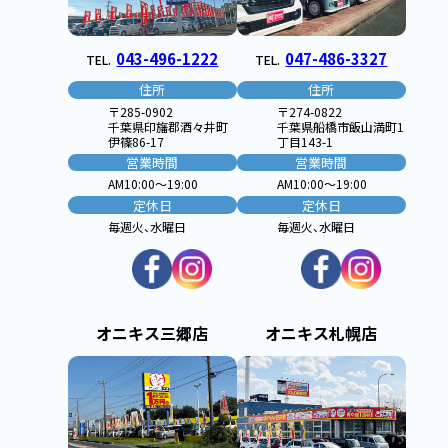
043-496-1222
047-486-3327
TEL.
TEL.
住所
住所
〒285-0902
〒274-0822
千葉県印旛郡酒々井町
千葉県船橋市飯山満町1
伊篠86-17
丁目143-1
営業時間
営業時間
AM10:00〜19:00
AM10:00〜19:00
定休日
定休日
毎週火、水曜日
毎週火、水曜日
オニキス三郷店
オニキス札幌店