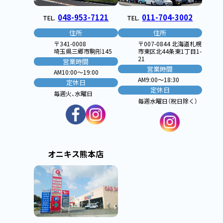
048-953-7121
011-704-3002
TEL.
TEL.
住所
住所
〒341-0008
〒007-0844 北海道札幌
埼玉県三郷市駒形145
市東区北44条東1丁目1-
21
営業時間
営業時間
AM10:00〜19:00
AM9:00〜18:30
定休日
定休日
毎週火、水曜日
毎週水曜日（祝日除く）
オニキス熊本店