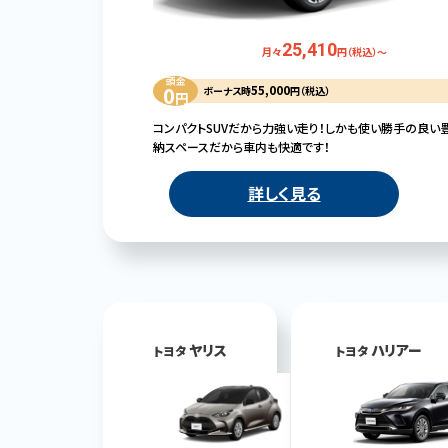
25,410
月々
円（税込）～
頭金
0
55,000
ボーナス時
円（税込）
円
コンパクトSUVだから力強い走り！しかも使い勝手の良い
納スペースだから車内も快適です！
詳しく見る
ヤリス
ハリアー
トヨタ
トヨタ