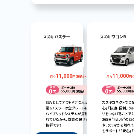
ハスラー
ワゴンR
スズキ
スズキ
11,000
11,000
月々
円（税込）～
月々
円（
頭金
頭金
ボーナス時
ボーナス時
0
0
55,000
55,000
円
円（税込）
円
円（
SUVとしてアウトドアに大活
スズキコネクトでつ
躍！ハスラーは全グレードに
心」「快適・便利」ク
ハイブリッドシステムが搭載さ
リをつなげることで2
れているから、燃費の良さも
365日”もしも”の
抜群です！
や、クルマから離れ
もサポート！「安心」