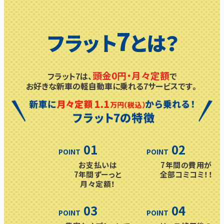
7
フラット
とは？
頭金0円・月々定額
フラット7は、
で
お好きな新車の
軽自動車に乗れる
7サービスです。
01
02
POINT
POINT
お支払いは
7年間の費用が
7年間ずーっと
全部コミコミ！！
月々定額！
03
04
POINT
POINT