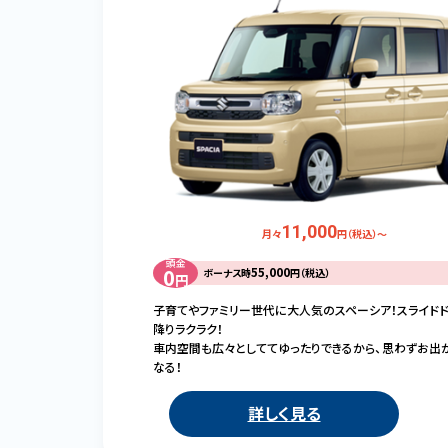
11,000
月々
円（税込）～
頭金
0
55,000
ボーナス時
円（税込）
円
子育てやファミリー世代に大人気のスペーシア！スライド
降りラクラク！
車内空間も広々としててゆったりできるから、思わずお出
なる！
詳しく見る