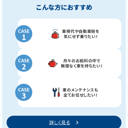
こんな方におすすめ
CASE
車検代や
自動車税を
1
気にせず
乗りたい！
CASE
月々の
お給料の中で
2
無理なく車を
持ちたい！
CASE
車の
メンテナンスも
3
全てお任せ
したい！
詳しく見る