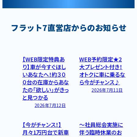
フラット7直営店からの
お知らせ
オニキス（フラット7）直営店
オニキス（フラット7）直営店
【WEB限定特典あ
WEB予約限定★2
り】車が今すぐほし
大プレゼント付き！
いあなたへ！約３０
オトクに車に乗るな
０台の在庫からあな
ら今がチャンス♪
たの「欲しい」がきっ
2026年7月11日
と見つかる
2026年7月12日
オニキス（フラット7）直営店
オニキス（フラット7）直営店
【今がチャンス！】
～社員総会実施に
月々1万円台で新車
伴う臨時休業のお