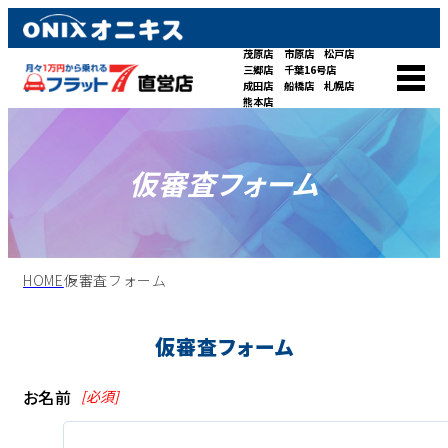
茂原店
市原店
松戸店
三郷店
千葉16号店
成田店
船橋店
札幌店
熊本店
仮審査フォーム
HOME
仮審査フォーム
仮審査フォーム
お名前
[必須]