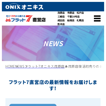
茂原店
市原店
松戸店
三郷店
千葉16号店
成田店
船橋店
札幌店
熊本店
NEWS
HOME
NEWS
フラット7オニキス茂原店
🎍茂原店復活初売りのお知
フラット7直営店の最新情報をお届けしま
す！