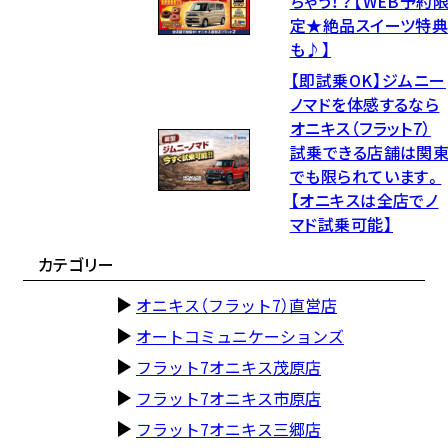
ちゃう！？【WEB予約
定★絶品スイーツ特
も♪】
【即試乗OK】ジムニー
ノマドを体感するなら
オニキス（フラット7）
試乗できる店舗は関
でも限られています。
【オニキスは全店でノ
マド試乗可能】
カテゴリー
オニキス（フラット7）直営店
オートコミュニケーションズ
フラット7オニキス茂原店
フラット7オニキス市原店
フラット7オニキス三郷店