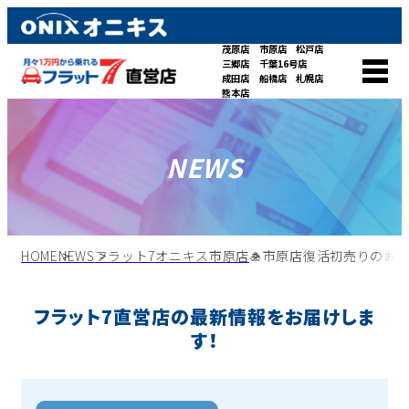
茂原店
市原店
松戸店
三郷店
千葉16号店
成田店
船橋店
札幌店
熊本店
NEWS
HOME
NEWS
フラット7オニキス市原店
🎍市原店復活初売りのお知
フラット7直営店の最新情報をお届けしま
す！