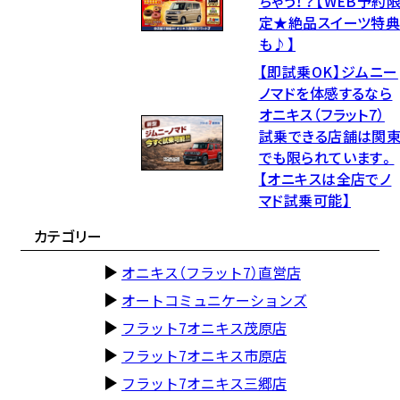
ちゃう！？【WEB予約
定★絶品スイーツ特
も♪】
【即試乗OK】ジムニー
ノマドを体感するなら
オニキス（フラット7）
試乗できる店舗は関
でも限られています。
【オニキスは全店でノ
マド試乗可能】
カテゴリー
オニキス（フラット7）直営店
オートコミュニケーションズ
フラット7オニキス茂原店
フラット7オニキス市原店
フラット7オニキス三郷店