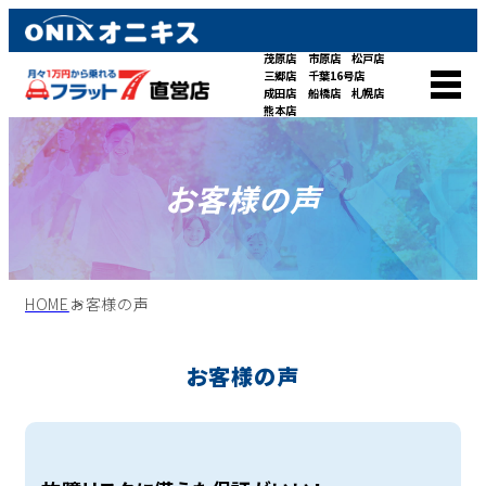
茂原店
市原店
松戸店
三郷店
千葉16号店
成田店
船橋店
札幌店
熊本店
お客様の声
HOME
お客様の声
お客様の声