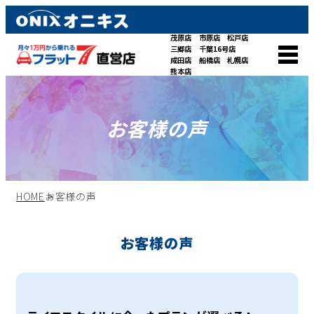
茂原店
市原店
松戸店
三郷店
千葉16号店
成田店
船橋店
札幌店
熊本店
お客様の声
HOME
お客様の声
お客様の声