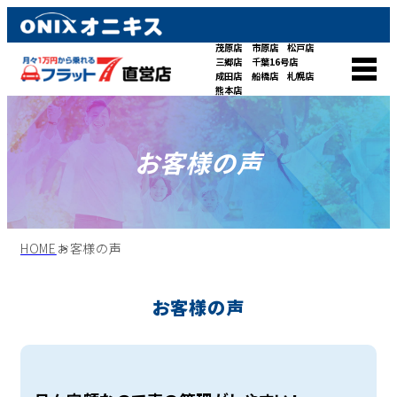
茂原店
市原店
松戸店
三郷店
千葉16号店
成田店
船橋店
札幌店
熊本店
お客様の声
HOME
お客様の声
お客様の声