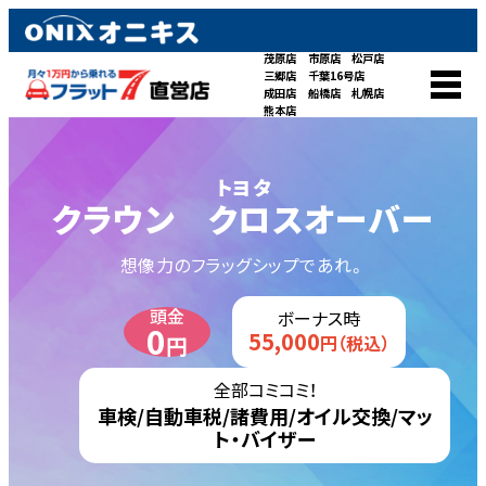
茂原店
市原店
松戸店
三郷店
千葉16号店
成田店
船橋店
札幌店
熊本店
トヨタ
クラウン クロスオーバー
想像力のフラッグシップであれ。
頭金
ボーナス時
0
55,000
円
円（税込）
全部コミコミ！
車検/自動車税/諸費用/オイル交換/マッ
ト・バイザー