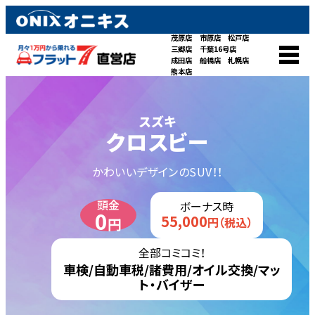
茂原店
市原店
松戸店
三郷店
千葉16号店
成田店
船橋店
札幌店
熊本店
スズキ
クロスビー
かわいいデザインのSUV！！
頭金
ボーナス時
0
55,000
円
円（税込）
全部コミコミ！
車検/自動車税/諸費用/オイル交換/マッ
ト・バイザー