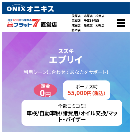
茂原店
市原店
松戸店
三郷店
千葉16号店
成田店
船橋店
札幌店
熊本店
スズキ
エブリイ
利用シーンに合わせてあなたをサポート！
頭金
ボーナス時
0
55,000
円
円（税込）
全部コミコミ！
車検/自動車税/諸費用/オイル交換/マッ
ト・バイザー