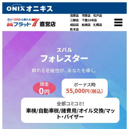
茂原店
市原店
松戸店
三郷店
千葉16号店
成田店
船橋店
札幌店
熊本店
スバル
フォレスター
頼れる走破性が、あなたを導く。
頭金
ボーナス時
0
55,000
円
円（税込）
全部コミコミ！
車検/自動車税/諸費用/オイル交換/マッ
ト・バイザー