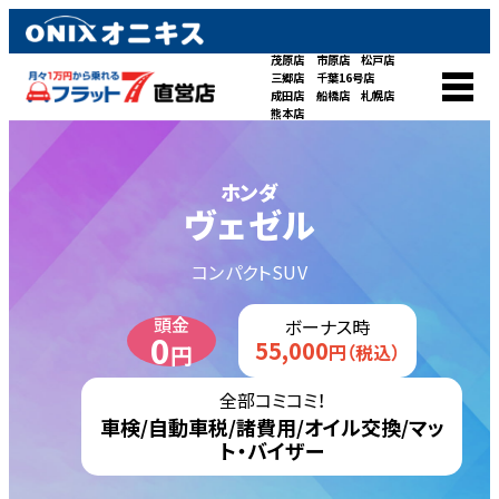
茂原店
市原店
松戸店
三郷店
千葉16号店
成田店
船橋店
札幌店
熊本店
ホンダ
ヴェゼル
コンパクトSUV
頭金
ボーナス時
0
55,000
円
円（税込）
全部コミコミ！
車検/自動車税/諸費用/オイル交換/マッ
ト・バイザー