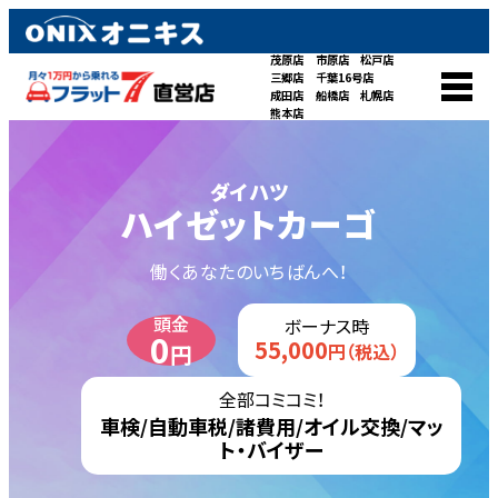
茂原店
市原店
松戸店
三郷店
千葉16号店
成田店
船橋店
札幌店
熊本店
ダイハツ
ハイゼットカーゴ
働くあなたのいちばんへ！
頭金
ボーナス時
0
55,000
円
円（税込）
全部コミコミ！
車検/自動車税/諸費用/オイル交換/マッ
ト・バイザー