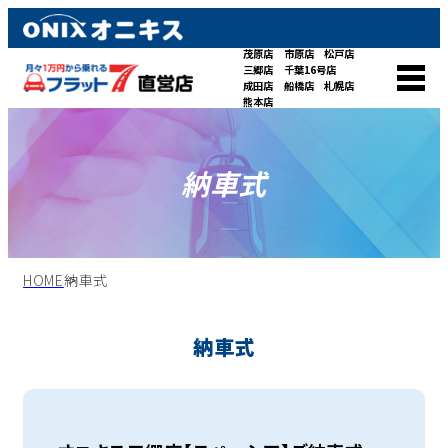
茂原店
市原店
松戸店
三郷店
千葉16号店
成田店
船橋店
札幌店
熊本店
納車式
HOME
納車式
納車式