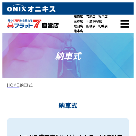
茂原店
市原店
松戸店
三郷店
千葉16号店
成田店
船橋店
札幌店
熊本店
納車式
HOME
納車式
納車式