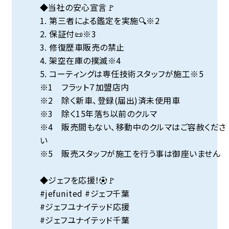
◆当社の安心宣言🚩
1. 第三者による鑑定を実施🔍※2
2. 保証付📜※3
3. 修復歴車販売の禁止
4. 架空在庫の撲滅※4
5. コーティングは専任技術スタッフが施工※5
※1 フラット７加盟店内
※2 除く新車、登録(届出)済未使用車
※3 除く15年落ち以前のクルマ
※4 販売間もない、移動中のクルマはご容赦くださ
い
※5 販売スタッフが施工を行う事は御座いません
◆ジェフを応援！⚽🚩
#jefunited #ジェフ千葉
#ジェフユナイテッド応援
#ジェフユナイテッド千葉