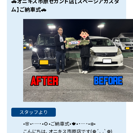
🚗オニキス市原セカンド店【スペーシアカスタ
ム】ご納車式🚗
スタッフより
•🌸•･┈･•🌻•ご納車式•🍁•･┈･•❄️•
こんにちは、オニキス市原店です(❁´◡`❁)