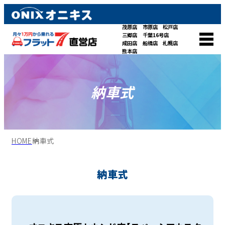
茂原店
市原店
松戸店
三郷店
千葉16号店
成田店
船橋店
札幌店
熊本店
納車式
HOME
納車式
納車式