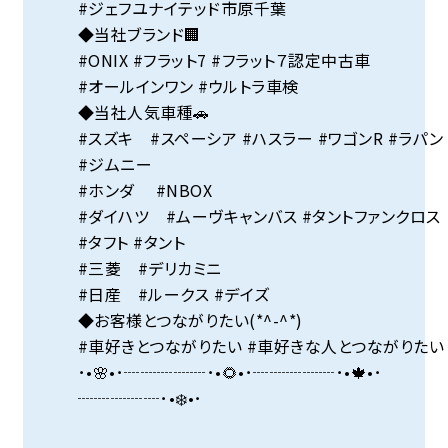
#ジェフユナイテッド市原千葉
◆当社ブランド🏢
#ONIX #フラット7 #フラット７認定中古車
#オールインワン #ウルトラ車検
◆当社人気車種🚗
#スズキ #スペーシア #ハスラー #ワゴンR #ラパン
#ジムニー
#ホンダ #NBOX
#ダイハツ #ムーヴキャンバス #タントファンクロス
#タフト #タント
#三菱 #デリカミニ
#日産 #ルークス #デイズ
◆お客様とつながりたい(*^-^*)
#車好きとつながりたい #車好きな人とつながりたい
･•🌸•･┈┈┈┈┈･•🌻•･┈┈┈┈┈･•🍁•･
┈┈┈┈┈･•❄️•･