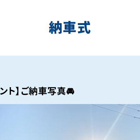
納車式
ント】ご納車写真🚘