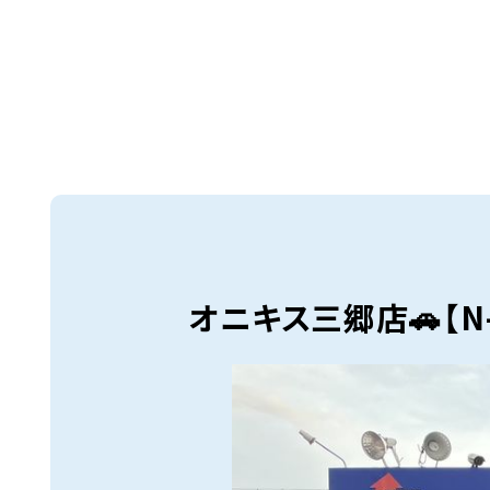
オニキス三郷店🚗【N