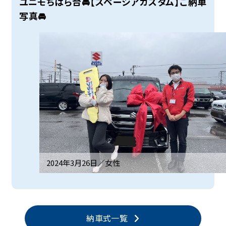
ユニモちはら台🚘【スペーシアカスタム】ご納車
写真🚘
2024年3月26日／
女性
納車式一覧