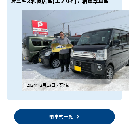
オニキス札幌店🚘【エブリイ】ご納車写真🚘
2024年2月13日／
男性
納車式一覧