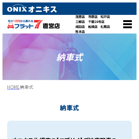
茂原店
市原店
松戸店
三郷店
千葉16号店
成田店
船橋店
札幌店
熊本店
納車式
HOME
納車式
納車式