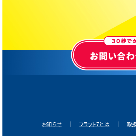
お知らせ
フラット7とは
取