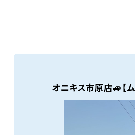
オニキス市原店🚙【