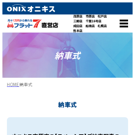
茂原店
市原店
松戸店
三郷店
千葉16号店
成田店
船橋店
札幌店
熊本店
納車式
HOME
納車式
納車式