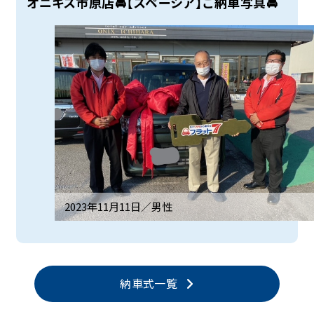
オニキス市原店🚘【スペーシア】ご納車写真🚘
2023年11月11日／
男性
納車式一覧