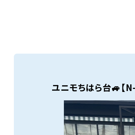
ユニモちはら台🚙【N