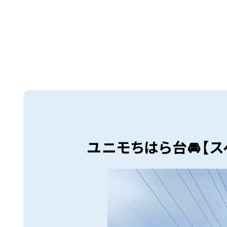
ユニモちはら台🚘【ス