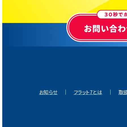
お知らせ
フラット7とは
取