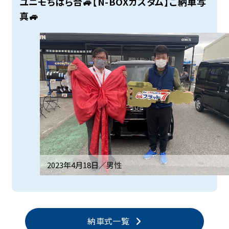
ユニモちはら台🚙【N-BOXカスタム】ご納車写
真🚙
2023年4月18日／
男性
納車式一覧