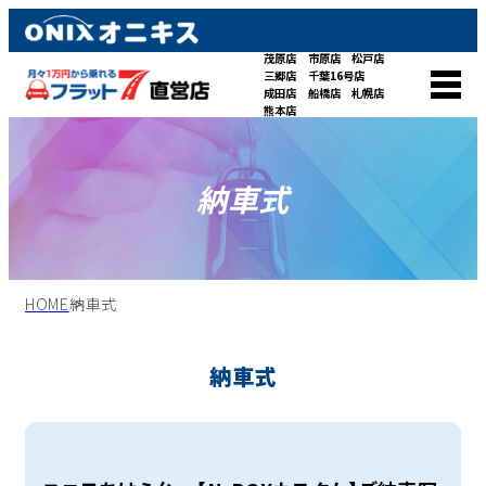
茂原店
市原店
松戸店
三郷店
千葉16号店
成田店
船橋店
札幌店
熊本店
納車式
HOME
納車式
納車式