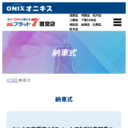
茂原店
市原店
松戸店
三郷店
千葉16号店
成田店
船橋店
札幌店
熊本店
納車式
HOME
納車式
納車式