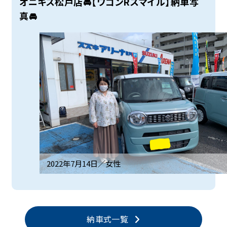
オニキス松戸店🚘【ワゴンRスマイル】納車写
真🚘
2022年7月14日／
女性
納車式一覧