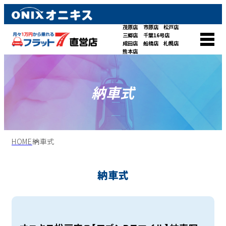
茂原店
市原店
松戸店
三郷店
千葉16号店
成田店
船橋店
札幌店
熊本店
納車式
HOME
納車式
納車式