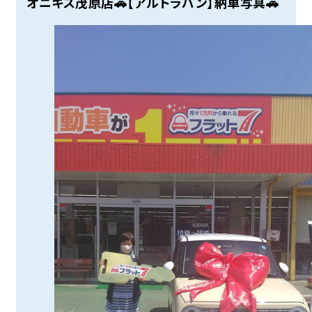
オニキス茂原店🚗【アルトラパン】納車写真🚗