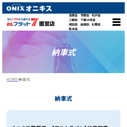
茂原店
市原店
松戸店
三郷店
千葉16号店
成田店
船橋店
札幌店
熊本店
納車式
HOME
納車式
納車式