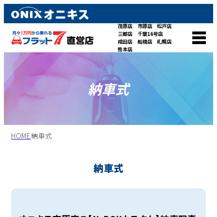
茂原店
市原店
松戸店
三郷店
千葉16号店
成田店
船橋店
札幌店
熊本店
納車式
HOME
納車式
納車式