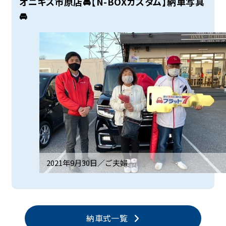
オニキス市原店🚘【N-BOXカスタム】納車写真
🚘
2021年9月30日／
ご夫婦
納車式一覧