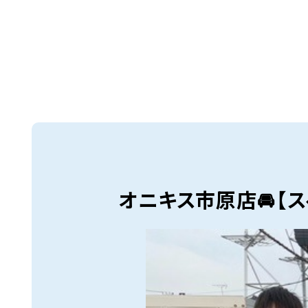
オニキス市原店🚘【