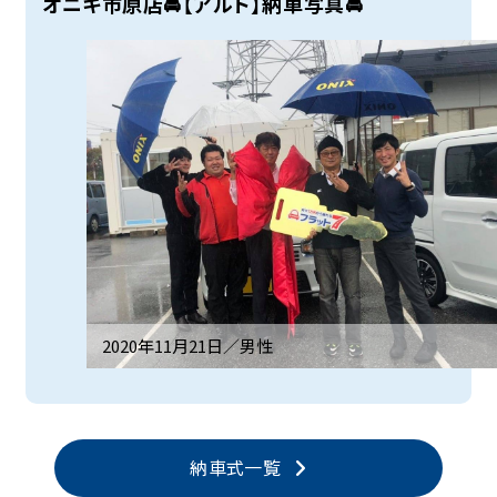
オニキ市原店🚘【アルト】納車写真🚘
2020年11月21日／
男性
納車式一覧