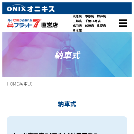
茂原店
市原店
松戸店
三郷店
千葉16号店
成田店
船橋店
札幌店
熊本店
納車式
HOME
納車式
納車式