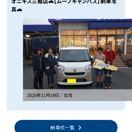
オニキス三郷店🚗【ムーブキャンバス】納車写
真🚗
2020年11月19日／
女性
納車式一覧