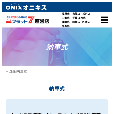
茂原店
市原店
松戸店
三郷店
千葉16号店
成田店
船橋店
札幌店
熊本店
納車式
HOME
納車式
納車式