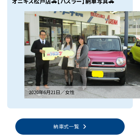
オニキス松戸店🚗【ハスラー】納車写真🚗
2020年6月21日／
女性
納車式一覧