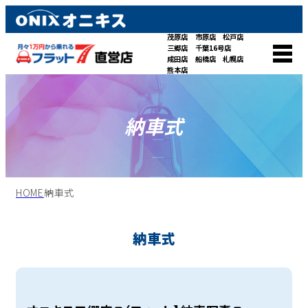
茂原店
市原店
松戸店
三郷店
千葉16号店
成田店
船橋店
札幌店
熊本店
納車式
HOME
納車式
納車式