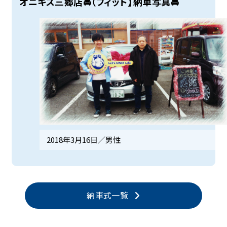
オニキス三郷店🚘（フィット】納車写真🚘
2018年3月16日／
男性
納車式一覧