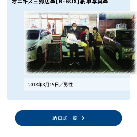
オニキス三郷店🚘【N-BOX】納車写真🚘
2018年3月15日／
男性
納車式一覧