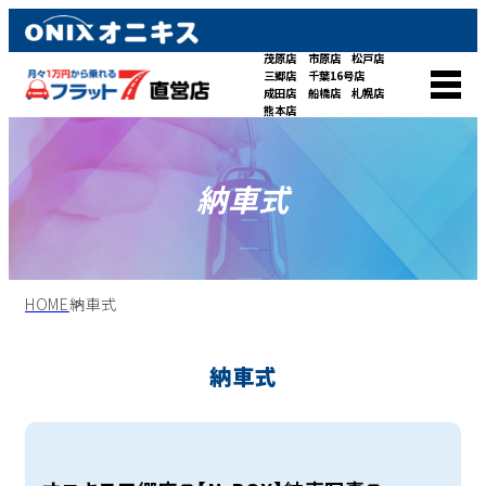
茂原店
市原店
松戸店
三郷店
千葉16号店
成田店
船橋店
札幌店
熊本店
納車式
HOME
納車式
納車式