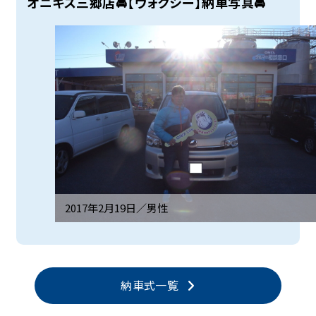
オニキス三郷店🚘【ヴォクシー】納車写真🚘
2017年2月19日／
男性
納車式一覧