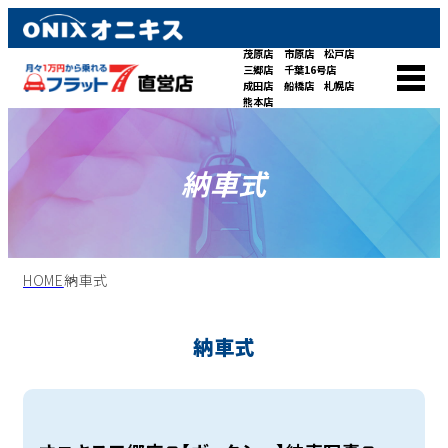
茂原店
市原店
松戸店
三郷店
千葉16号店
成田店
船橋店
札幌店
熊本店
納車式
HOME
納車式
納車式