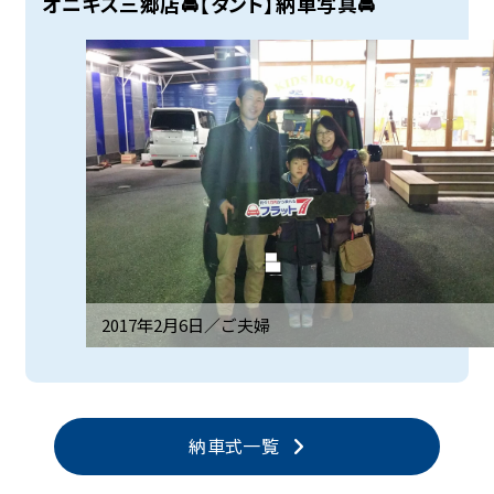
オニキス三郷店🚘【タント】納車写真🚘
2017年2月6日／
ご夫婦
納車式一覧