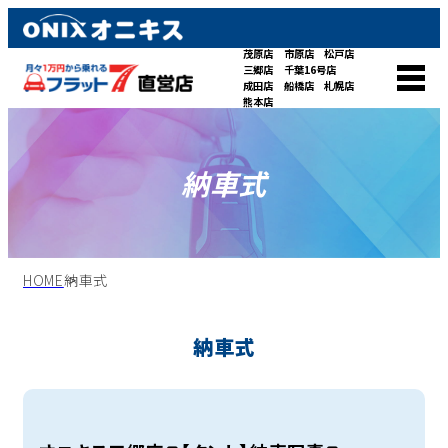
茂原店
市原店
松戸店
三郷店
千葉16号店
成田店
船橋店
札幌店
熊本店
納車式
HOME
納車式
納車式